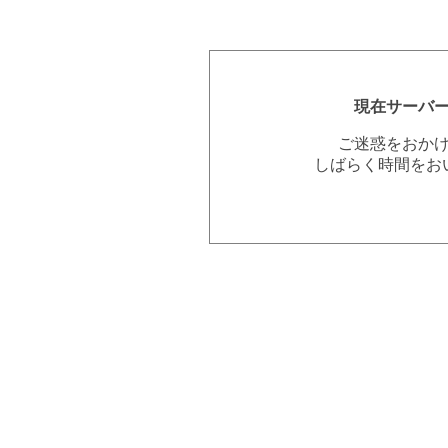
現在サーバ
ご迷惑をおか
しばらく時間をお