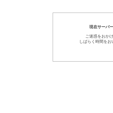
現在サーバ
ご迷惑をおか
しばらく時間をお