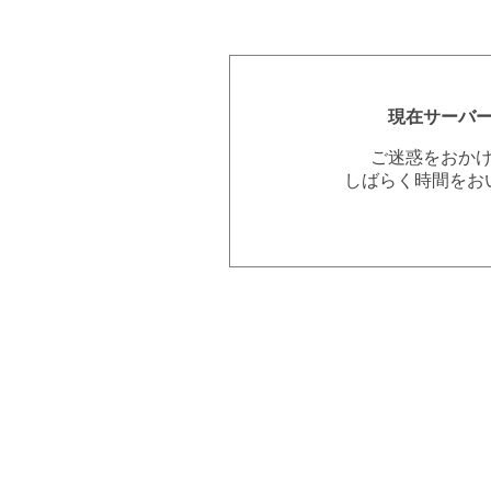
現在サーバ
ご迷惑をおか
しばらく時間をお