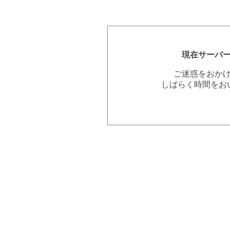
現在サーバ
ご迷惑をおか
しばらく時間をお