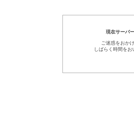
現在サーバ
ご迷惑をおか
しばらく時間をお