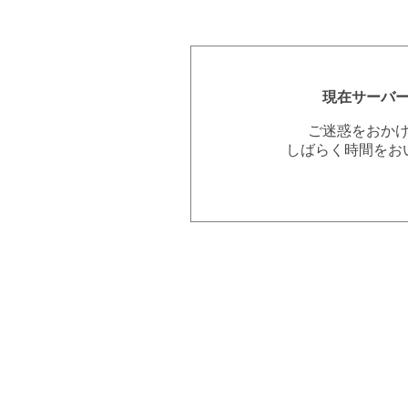
現在サーバ
ご迷惑をおか
しばらく時間をお