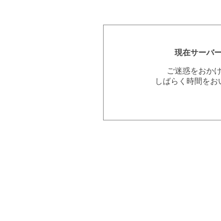
現在サーバ
ご迷惑をおか
しばらく時間をお