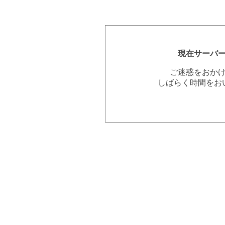
現在サーバ
ご迷惑をおか
しばらく時間をお