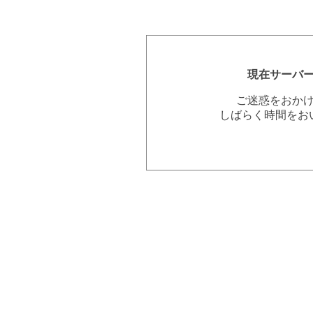
現在サーバ
ご迷惑をおか
しばらく時間をお