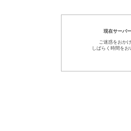
現在サーバ
ご迷惑をおか
しばらく時間をお