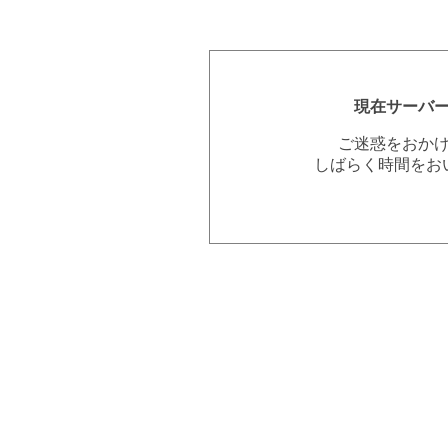
現在サーバ
ご迷惑をおか
しばらく時間をお