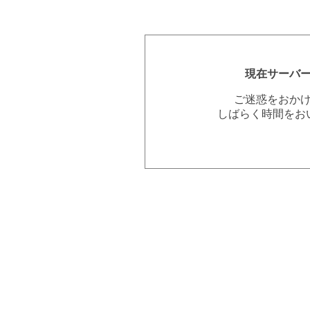
現在サーバ
ご迷惑をおか
しばらく時間をお