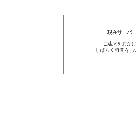
現在サーバ
ご迷惑をおか
しばらく時間をお