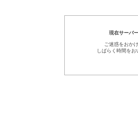
現在サーバ
ご迷惑をおか
しばらく時間をお