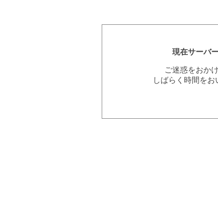
現在サーバ
ご迷惑をおか
しばらく時間をお