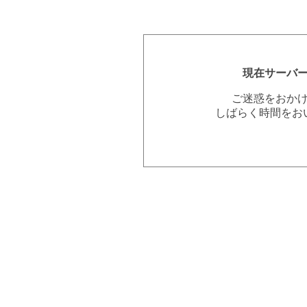
現在サーバ
ご迷惑をおか
しばらく時間をお