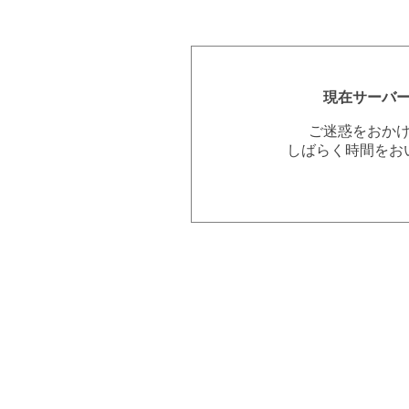
現在サーバ
ご迷惑をおか
しばらく時間をお