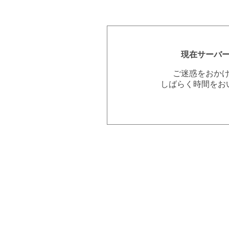
現在サーバ
ご迷惑をおか
しばらく時間をお