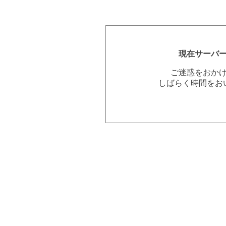
現在サーバ
ご迷惑をおか
しばらく時間をお