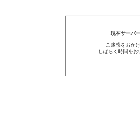
現在サーバ
ご迷惑をおか
しばらく時間をお