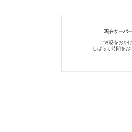
現在サーバ
ご迷惑をおか
しばらく時間をお