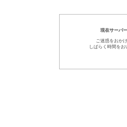
現在サーバ
ご迷惑をおか
しばらく時間をお