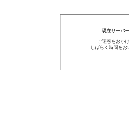
現在サーバ
ご迷惑をおか
しばらく時間をお