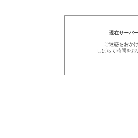
現在サーバ
ご迷惑をおか
しばらく時間をお