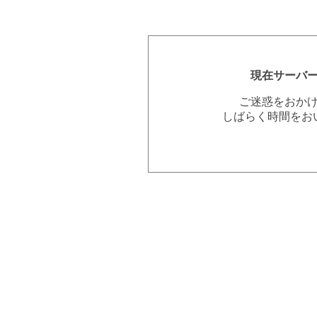
現在サーバ
ご迷惑をおか
しばらく時間をお