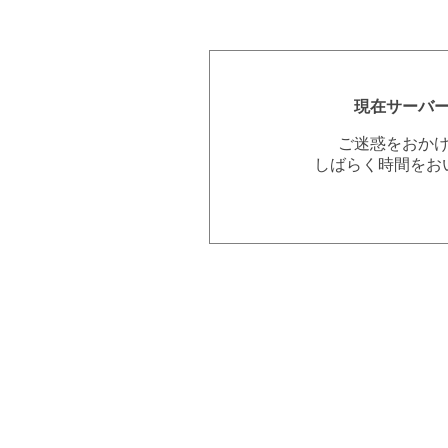
現在サーバ
ご迷惑をおか
しばらく時間をお