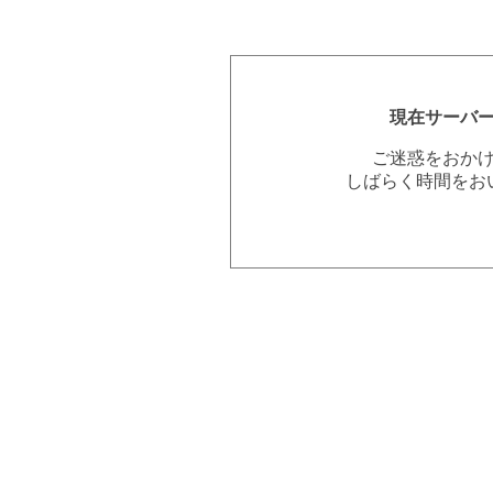
現在サーバ
ご迷惑をおか
しばらく時間をお