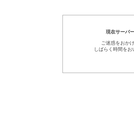
現在サーバ
ご迷惑をおか
しばらく時間をお