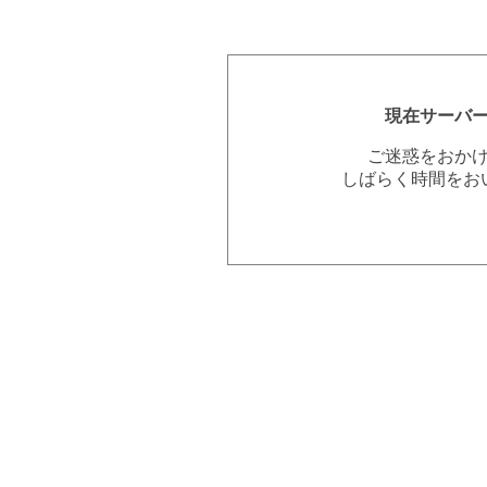
現在サーバ
ご迷惑をおか
しばらく時間をお