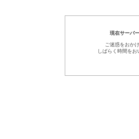
現在サーバ
ご迷惑をおか
しばらく時間をお