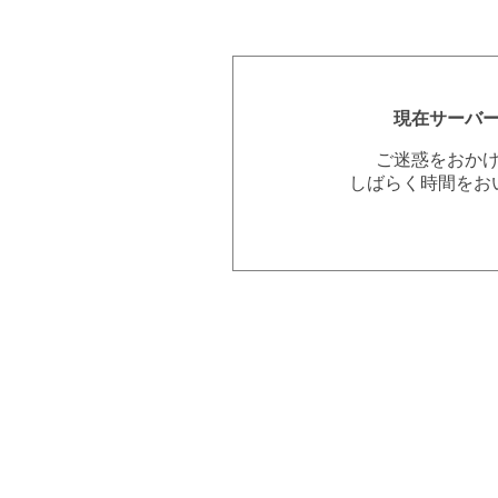
現在サーバ
ご迷惑をおか
しばらく時間をお