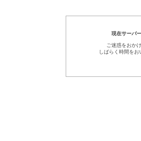
現在サーバ
ご迷惑をおか
しばらく時間をお