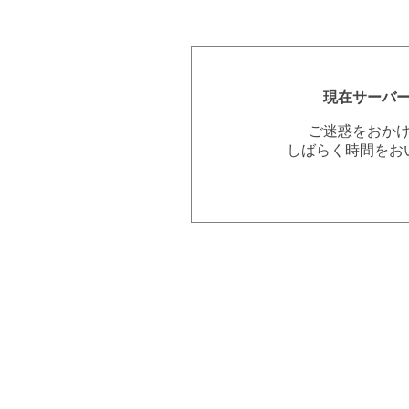
現在サーバ
ご迷惑をおか
しばらく時間をお