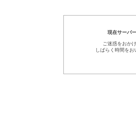
現在サーバ
ご迷惑をおか
しばらく時間をお