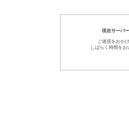
現在サーバ
ご迷惑をおか
しばらく時間をお