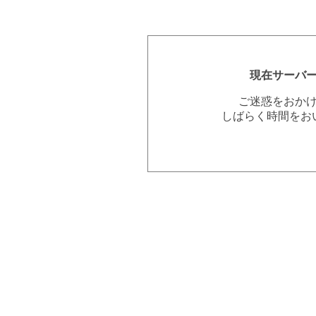
現在サーバ
ご迷惑をおか
しばらく時間をお