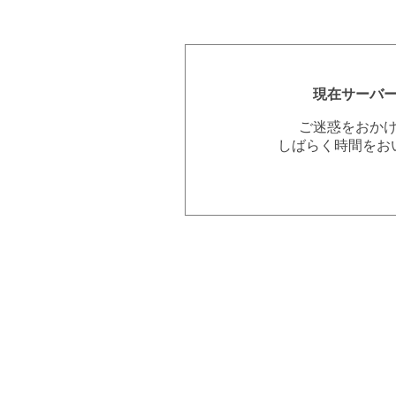
現在サーバ
ご迷惑をおか
しばらく時間をお