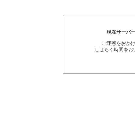
現在サーバ
ご迷惑をおか
しばらく時間をお