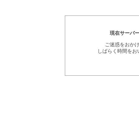
現在サーバ
ご迷惑をおか
しばらく時間をお