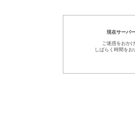
現在サーバ
ご迷惑をおか
しばらく時間をお