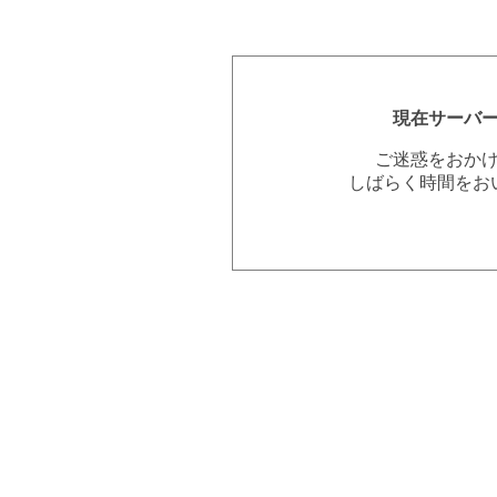
現在サーバ
ご迷惑をおか
しばらく時間をお