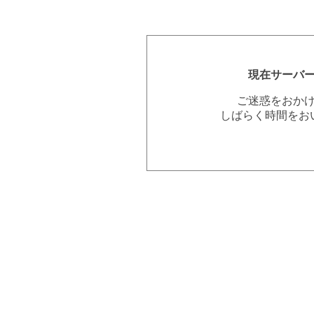
現在サーバ
ご迷惑をおか
しばらく時間をお