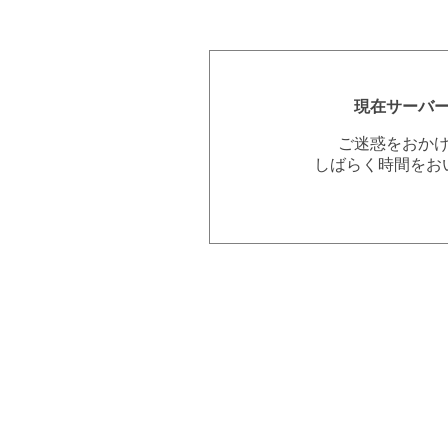
現在サーバ
ご迷惑をおか
しばらく時間をお