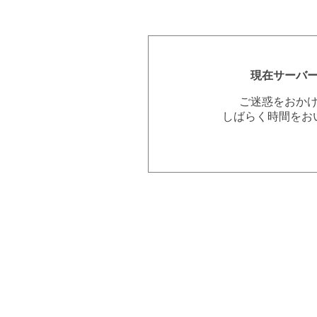
現在サーバ
ご迷惑をおか
しばらく時間をお