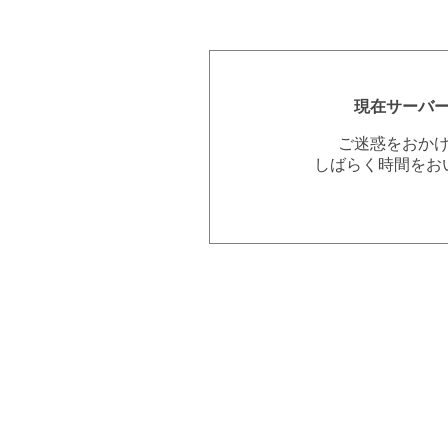
現在サーバ
ご迷惑をおか
しばらく時間をお