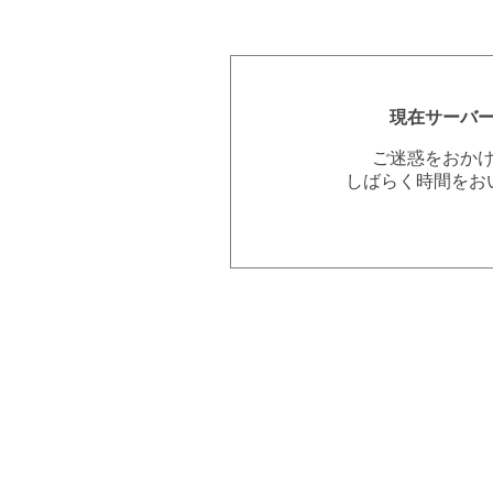
現在サーバ
ご迷惑をおか
しばらく時間をお