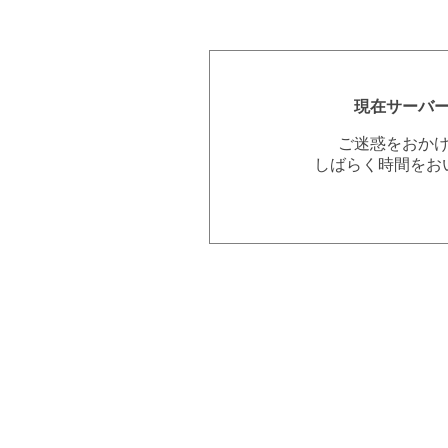
現在サーバ
ご迷惑をおか
しばらく時間をお