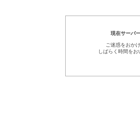
現在サーバ
ご迷惑をおか
しばらく時間をお