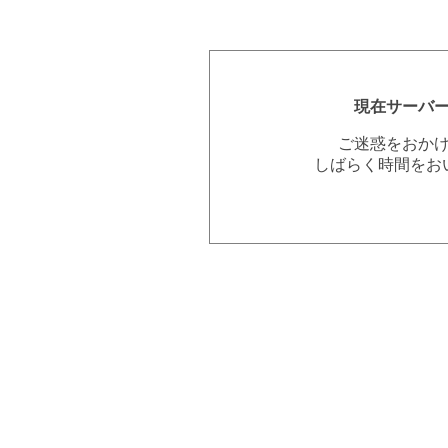
現在サーバ
ご迷惑をおか
しばらく時間をお