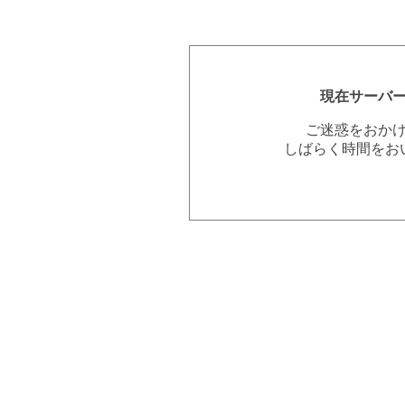
現在サーバ
ご迷惑をおか
しばらく時間をお